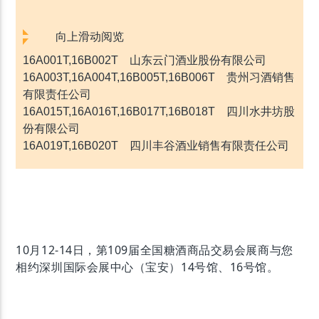
16T,14B017T,14B018T 山西杏花村汾酒销售有限责
任公司
向上滑动阅览
14A019T,14B020T 宝丰酒业有限公司
16A001T,16B002T 山东云门酒业股份有限公司
14B005T,14B006T 北京华都酿酒食品有限责任公司
16A003T,16A004T,16B005T,16B006T 贵州习酒销售
有限责任公司
14B005T-1 北京燕京啤酒股份有限公司
16A015T,16A016T,16B017T,16B018T 四川水井坊股
14B005T-2 北京壹号酒庄
份有限公司
14B005T-3 北京市八达岭酿酒公司
16A019T,16B020T 四川丰谷酒业销售有限责任公司
14B006T-1 北京永宁八达岭酒业（集团）股份有限公
司
16B021T,16C022T 北京上阳台酒业有限公司
14B006T-2 北京京东世纪贸易有限公司
16B023T,16B024T,16C025T,16C026T 贵州国台酒
14B006T-3 京作壹号酒庄股份有限公司
业销售有限公司
14B006T-4 北京顺鑫农业股份有限公司牛栏山酒厂
16B027T,16B028T,16C029T,16C030T 酒鬼酒股份
14B006T-5 北京吉庆堂酿酒有限公司
10月12-14日，第109届全国糖酒商品交易会展商与您
有限公司
14B021T,14C022T 洛阳杜康控股有限公司
相约深圳国际会展中心（宝安）14号馆、16号馆。
16B035T,16B036T 黑龙江北大仓集团有限公司
14B023T 贵州名流酒业有限公司
16B039T 江苏东方鼎酒业有限公司
14B024T 酒便捷（河南）商业管理有限公司
16C033T,16C034T,16B031T,16B032T 贵州省仁怀
14B027T,14B028T,14C029T,14C030T
四川光良酒业
市业大家大酒业有限公司